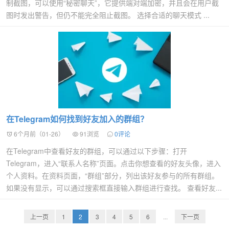
制截图，可以使用“秘密聊天”，它提供端对端加密，并且会在用户截
图时发出警告，但仍不能完全阻止截图。 选择合适的聊天模式 ...
在Telegram如何找到好友加入的群组？
6个月前（01-26）
91浏览
0评论
在Telegram中查看好友的群组，可以通过以下步骤：打开
Telegram，进入“联系人名称”页面。点击你想查看的好友头像，进入
个人资料。在资料页面，“群组”部分，列出该好友参与的所有群组。
如果没有显示，可以通过搜索框直接输入群组进行查找。 查看好友...
上一页
1
2
3
4
5
6
...
下一页