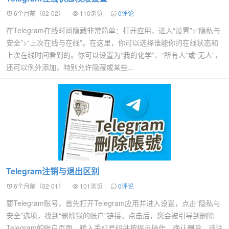
6个月前（02-02）
110浏览
0评论
在Telegram在线时间隐藏非常简单：打开应用，进入“设置”>“隐私与
安全”>“上次在线与在线”。在这里，你可以选择谁能你的在线状态和
上次在线时间看到的。你可以设置为“我的化学”、“所有人”或“无人”，
还可以例外添加，特别允许隐藏或某些...
Telegram注销与退出区别
6个月前（02-01）
101浏览
0评论
要Telegram账号，首先打开Telegram应用并进入设置，点击“隐私与
安全”选项，找到“删除我的账户”链接。点击后，您会被引导到删除
Telegram的账户页面。输入手机号码并按提示操作，确认删除。请注