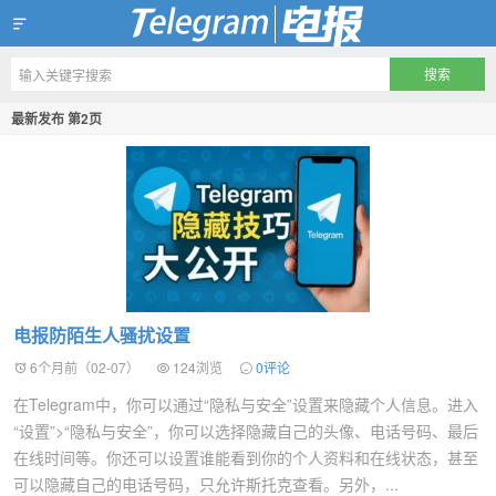
Telegram X 官网下载
最新发布 第2页
电报防陌生人骚扰设置
6个月前（02-07）
124浏览
0评论
在Telegram中，你可以通过“隐私与安全”设置来隐藏个人信息。进入
“设置”>“隐私与安全”，你可以选择隐藏自己的头像、电话号码、最后
在线时间等。你还可以设置谁能看到你的个人资料和在线状态，甚至
可以隐藏自己的电话号码，只允许斯托克查看。另外，...