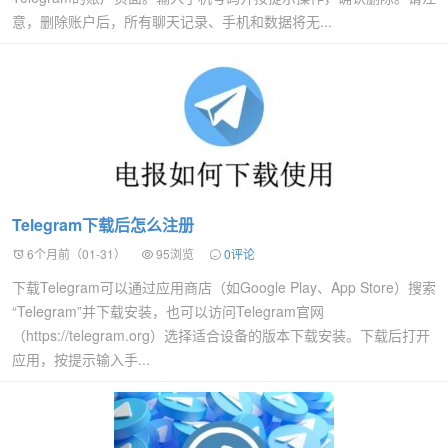
意，删除账户后，所有聊天记录、手机和数据将无...
Telegram下载后怎么注册
6个月前（01-31）
95浏览
0评论
下载Telegram可以通过应用商店（如Google Play、App Store）搜索
“Telegram”并下载安装，也可以访问Telegram官网
（https://telegram.org）选择适合设备的版本下载安装。下载后打开
应用，按提示输入手...