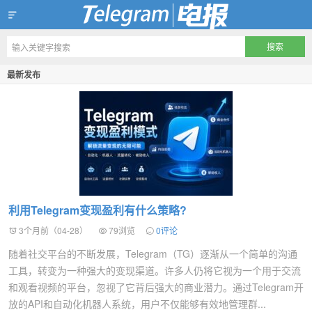
Telegram X 官网下载
最新发布
利用Telegram变现盈利有什么策略?
3个月前（04-28）
79浏览
0评论
随着社交平台的不断发展，Telegram（TG）逐渐从一个简单的沟通
工具，转变为一种强大的变现渠道。许多人仍将它视为一个用于交流
和观看视频的平台，忽视了它背后强大的商业潜力。通过Telegram开
放的API和自动化机器人系统，用户不仅能够有效地管理群...