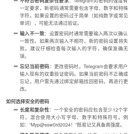
不符合密码复杂性要求
：Telegram对密码的强度有
一定要求，新密码通常需要包含字母、数字和特殊
字符。如果设置的密码过于简单（如纯数字或常见
单词），可能无法通过验证。
输入不一致
：设置密码时通常需要输入两次以确认
一致性。如果两次输入不相符，新的密码设置将失
败。建议仔细检查每次输入的字符，确保准确无
误。
忘记当前密码
：更改密码时，Telegram会要求用户
输入现有的双重验证密码。如果当前密码不正确或
忘记，用户需先通过绑定邮箱找回密码，再进行更
改。
如何选择安全的密码
长度和复杂性
：一个安全的密码应包含至少12个字
符，混合使用大小写字母、数字和特殊符号。例
如：“Myp@ssw0rd2024！”既易记又具备高强度。