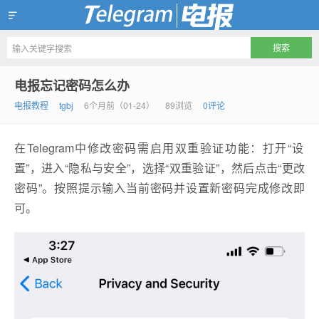
Telegram X 官网下载
电报忘记密码怎么办
电报教程
tgbj
6个月前（01-24）
89浏览
0评论
在Telegram中修改密码需启用双重验证功能：打开“设
置”，进入“隐私与安全”，选择“双重验证”，然后点击“更改
密码”。按照提示输入当前密码并设置新密码完成修改即
可。