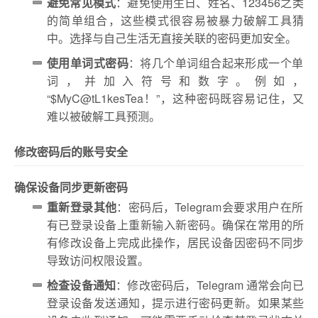
避免常见模式
：避免使用生日、姓名、123456之类
的简单组合，这些模式很容易被暴力破解工具猜
中。选择与自己生活无直接关联的密码更加安全。
使用单词式密码
：将几个单词组合起来形成一个单
词，并加入符号和数字。例如，
“$MyC@tL1kesTea！”，这种密码既容易记住，又
难以被破解工具预测。
修改密码后的账号安全
确保设备同步更新密码
重新登录其他
：密码后，Telegram会要求用户在所
有已登录设备上重新输入新密码。确保在常用的所
有修改设备上完成此操作，居民设备因密码不同步
导致访问权限设置。
检查设备通知
：修改密码后，Telegram 通常会向已
登录设备发送通知，提示进行密码更新。如果某些