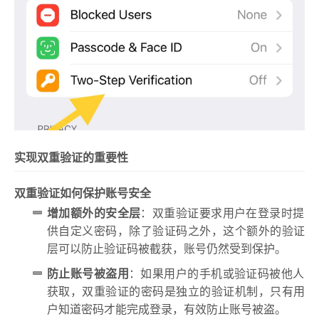
实现双重验证的重要性
双重验证如何保护账号安全
增加额外的安全层
：双重验证要求用户在登录时提
供自定义密码，除了验证码之外，这个额外的验证
层可以防止验证码被截获，账号仍然受到保护。
防止账号被盗用
：如果用户的手机或验证码被他人
获取，双重验证的密码是独立的验证机制，只有用
户知道密码才能完成登录，有效防止账号被盗。