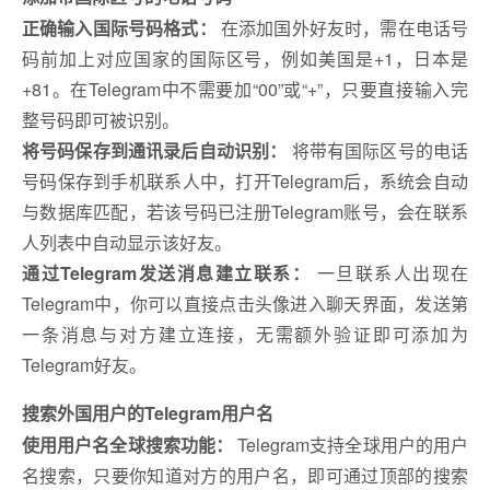
正确输入国际号码格式：
在添加国外好友时，需在电话号
码前加上对应国家的国际区号，例如美国是+1，日本是
+81。在Telegram中不需要加“00”或“+”，只要直接输入完
整号码即可被识别。
将号码保存到通讯录后自动识别：
将带有国际区号的电话
号码保存到手机联系人中，打开Telegram后，系统会自动
与数据库匹配，若该号码已注册Telegram账号，会在联系
人列表中自动显示该好友。
通过Telegram发送消息建立联系：
一旦联系人出现在
Telegram中，你可以直接点击头像进入聊天界面，发送第
一条消息与对方建立连接，无需额外验证即可添加为
Telegram好友。
搜索外国用户的Telegram用户名
使用用户名全球搜索功能：
Telegram支持全球用户的用户
名搜索，只要你知道对方的用户名，即可通过顶部的搜索