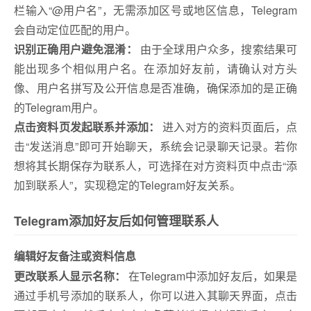
栏输入“@用户名”，无需添加区号或地区信息，Telegram
会自动定位匹配的用户。
识别正确用户避免混淆：
由于全球用户众多，搜索结果可
能出现多个相似用户名。在添加好友前，请确认对方头
像、用户名拼写及公开信息是否准确，确保添加的是正确
的Telegram用户。
点击资料页发起联系并添加：
进入对方的资料页面后，点
击“发送消息”即可开始聊天，系统会记录聊天记录。若你
想将其长期保存为联系人，可选择在对方资料页中点击“添
加到联系人”，实现稳定的Telegram好友关系。
Telegram添加好友后如何管理联系人
编辑好友备注或资料信息
更改联系人显示名称：
在Telegram中添加好友后，如果是
通过手机号添加的联系人，你可以进入其聊天界面，点击