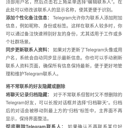
顶部用户名，然后点击右上角菜单选择“编辑联系人”。在
此处可以修改该联系人的显示名称，使其更便于识别。
添加个性化备注信息：
Telegram允许你为联系人添加附加
信息，例如昵称、身份或标签。这样在联系人较多时，你
可以通过备注快速辨别好友的身份，尤其适用于工作或多
个社群场景。
同步更新联系人资料：
如果对方更新了Telegram头像或用
户名，系统会自动同步显示最新信息。你也可以手动刷新
联系人资料页面，确保所有信息保持最新，便于更好地管
理和维护Telegram联系人。
将不常联系的好友隐藏或删除
将聊天记录归档隐藏：
对于不常联系但暂时又不想删除的
Telegram好友，可以长按对话框并选择“归档聊天”。归档
后的对话会被移动到最上方的“归档”标签中，主界面不再
显示，保持界面整洁。
彻底删除Telegram联系人：
如果确认不再联系某位好