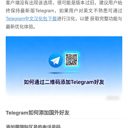
客户端没有出现该选项，很可能是版本过旧，建议用户始
终保持最新版Telegram，如果用户对英文不熟悉可通过
Telegram中文汉化包下载
进行汉化，以便 获取完整功能与
最新优化体验。
Telegram如何添加国外好友
添加带国际区号的电话号码