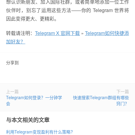
想认识新朋友、加入国际社群，或者简单地添加一位工作
伙伴时，别忘了运用这些方法——你的 Telegram 世界将
因此变得更大、更精彩。
转载请注明：
Telegram X 官网下载
»
Telegram如何快捷添
加好友？
分享到
上一篇
下一篇
Telegram如何登录？一分钟学
快速搜索Telegram群组有哪些
会
窍门？
与本文相关的文章
利用Telegram变现盈利有什么策略?