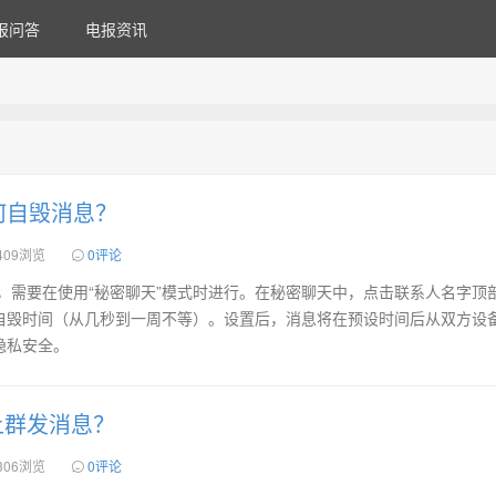
报问答
电报资讯
m如何自毁消息？
409浏览
0评论
毁消息，需要在使用“秘密聊天”模式时进行。在秘密聊天中，点击联系人名字顶
自毁时间（从几秒到一周不等）。设置后，消息将在预设时间后从双方设
隐私安全。
上群发消息？
306浏览
0评论