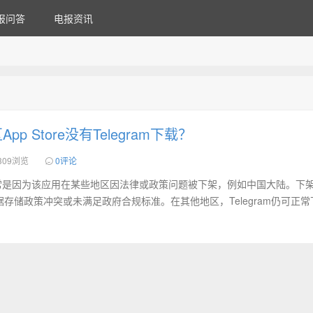
报问答
电报资讯
p Store没有Telegram下载？
309浏览
0评论
egram通常是因为该应用在某些地区因法律或政策问题被下架，例如中国大陆。下
存储政策冲突或未满足政府合规标准。在其他地区，Telegram仍可正常